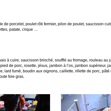
e de porcelet, poulet rôti fermier, pilon de poulet, saucisson cui
ttes, patate, crique …
is à cuire, saucisson brioché, soufflé au fromage, rouleau au j
ied de porc, rosette, jésus, jambon à l’os, jambon supérieur, j
e, lard fumé, boudin aux oignons, caillette, rillette de porc, pât
oute foie gras.