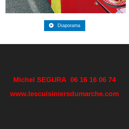
Diaporama
Michel SEGURA 06 16 16 06 74
www.lescuisiniersdumarche.com