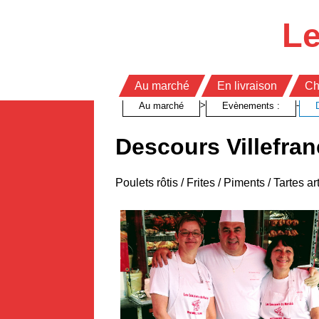
Panneau de gestion des cookies
Le
Au marché
En livraison
Ch
>
-
Au marché
Evènements :
Descours Villefra
Poulets rôtis / Frites / Piments / Tartes a