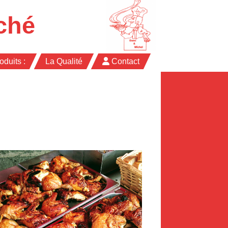
ché
oduits :
La Qualité
Contact