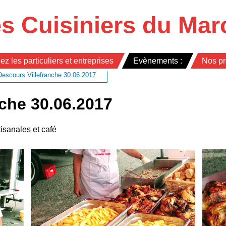
s Cuisiniers du Mar
ez les particuliers et entreprises
Evènements :
Nos pr
Descours Villefranche 30.06.2017
nche 30.06.2017
rtisanales et café