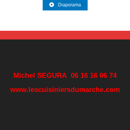
Diaporama
Michel SEGURA 06 16 16 06 74
www.lescuisiniersdumarche.com