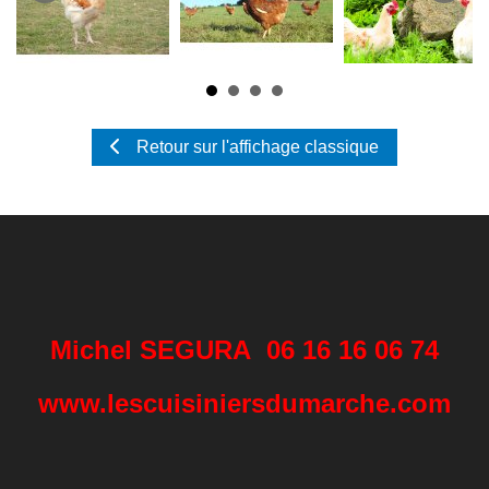
Retour sur l'affichage classique
Michel SEGURA 06 16 16 06 74
www.lescuisiniersdumarche.com