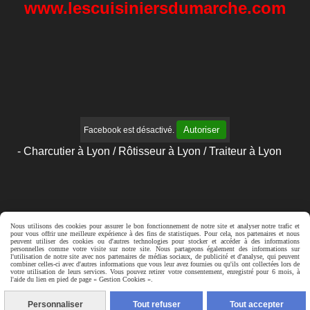
www.lescuisiniersdumarche.com
Autoriser
Facebook est désactivé.
- Charcutier à Lyon / Rôtisseur à Lyon / Traiteur à Lyon
Nous utilisons des cookies pour assurer le bon fonctionnement de notre site et analyser notre trafic et
pour vous offrir une meilleure expérience à des fins de statistiques. Pour cela, nos partenaires et nous
Autoriser
Facebook est désactivé.
peuvent utiliser des cookies ou d'autres technologies pour stocker et accéder à des informations
personnelles comme votre visite sur notre site. Nous partageons également des informations sur
l'utilisation de notre site avec nos partenaires de médias sociaux, de publicité et d'analyse, qui peuvent
Mentions Légales
Gestion cookies
Mon Compte
combiner celles-ci avec d'autres informations que vous leur avez fournies ou qu'ils ont collectées lors de
votre utilisation de leurs services. Vous pouvez retirer votre consentement, enregistré pour 6 mois, à
l'aide du lien en pied de page « Gestion Cookies ».
Créer un site internet
Personnaliser
Tout refuser
Tout accepter