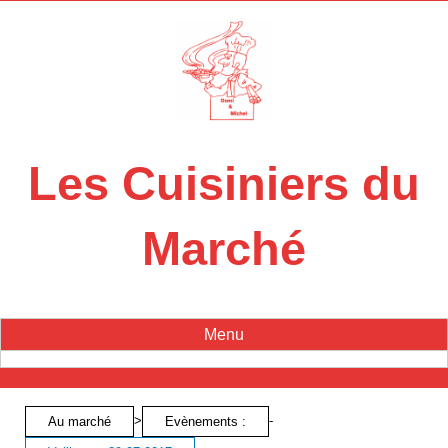
Panneau de gestion des cookies
Les Cuisiniers du
Marché
Menu
>
-
Au marché
Evènements :