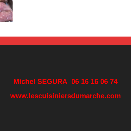
Michel SEGURA 06 16 16 06 74
www.lescuisiniersdumarche.com