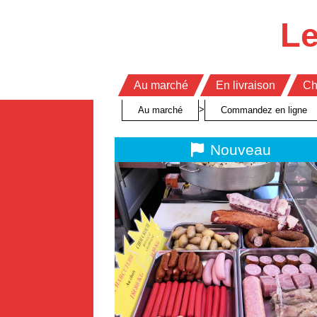
Panneau de gestion des cookies
Le
Au marché
En livraison
Ch
>
Au marché
Commandez en ligne
Nouveau