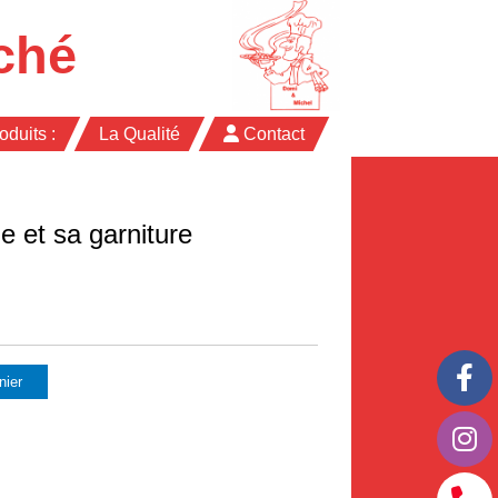
ché
oduits :
La Qualité
Contact
 et sa garniture
nier